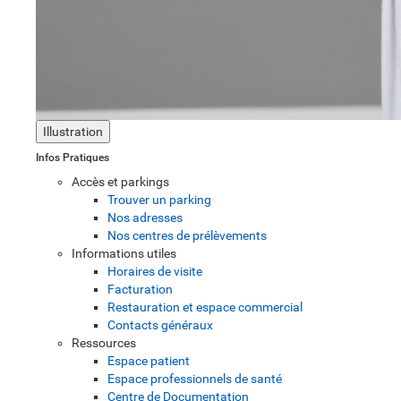
Illustration
Infos Pratiques
Accès et parkings
Trouver un parking
Nos adresses
Nos centres de prélèvements
Informations utiles
Horaires de visite
Facturation
Restauration et espace commercial
Contacts généraux
Ressources
Espace patient
Espace professionnels de santé
Centre de Documentation