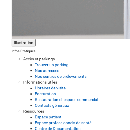
Illustration
Infos Pratiques
Accès et parkings
Trouver un parking
Nos adresses
Nos centres de prélèvements
Informations utiles
Horaires de visite
Facturation
Restauration et espace commercial
Contacts généraux
Ressources
Espace patient
Espace professionnels de santé
Centre de Documentation