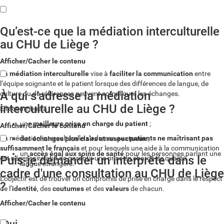
Qu’est-ce que la médiation interculturelle
au CHU de Liège ?
Afficher/Cacher le contenu
La
médiation interculturelle
vise à
faciliter la communication
entre
l’équipe soignante et le patient lorsque des différences de langue, de
À qui s’adresse la médiation
culture ou de références peuvent compliquer les échanges.
interculturelle au CHU de Liège ?
Elle contribue à :
une
meilleure prise en charge du patient
;
Afficher/Cacher le contenu
La médiation interculturelle s’adresse aux
patients ne maîtrisant pas
des
échanges plus clairs et respectueux
;
suffisamment le français
et pour lesquels une aide à la communication
un
accès égal aux soins de santé
pour les personnes parlant une
Puis-je demander un interprète dans le
est nécessaire afin de garantir une prise en charge de qualité.
langue étrangère.
cadre d'une consultation au CHU de Liège
L’objectif est de trouver un compromis de prise en charge dans le respect
?
de l’
identité
, des
coutumes
et des
valeurs
de chacun.
Afficher/Cacher le contenu