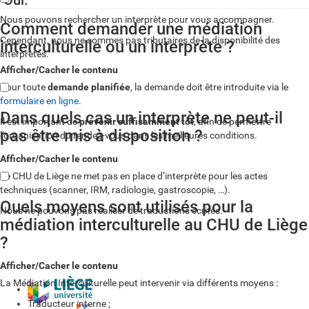
Oui.
Nous pouvons rechercher un interprète pour vous accompagner.
Comment demander une médiation
Cependant, nous ne sommes pas tributaires de la disponibilité des
interculturelle ou un interprète ?
interprètes.
Afficher/Cacher le contenu
Pour toute
demande planifiée
, la demande doit être introduite via le
formulaire en ligne
.
Dans quels cas un interprète ne peut-il
Il est important de
prévenir suffisamment tôt
, afin de permettre
pas être mis à disposition ?
l’organisation du rendez-vous dans les meilleures conditions.
Afficher/Cacher le contenu
Le CHU de Liège ne met pas en place d’interprète pour les actes
techniques (scanner, IRM, radiologie, gastroscopie, …).
Quels moyens sont utilisés pour la
Nous ne pouvons pas réaliser de traductions écrites.
médiation interculturelle au CHU de Liège
?
Afficher/Cacher le contenu
La Médiation Interculturelle peut intervenir via différents moyens :
Traducteur interne ;