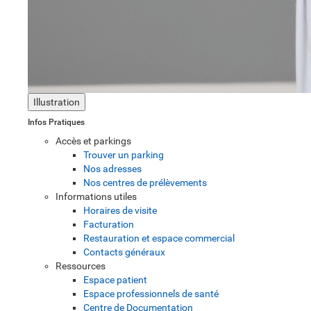
Illustration
Infos Pratiques
Accès et parkings
Trouver un parking
Nos adresses
Nos centres de prélèvements
Informations utiles
Horaires de visite
Facturation
Restauration et espace commercial
Contacts généraux
Ressources
Espace patient
Espace professionnels de santé
Centre de Documentation