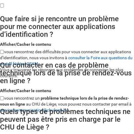
Que faire si je rencontre un problème
pour me connecter aux applications
d’identification ?
Afficher/Cacher le contenu
Si vous rencontrez des difficultés pour vous connecter aux applications
d’identification, nous vous invitons à
consulter la Foire aux questions du
Qui contacter en cas de problème
portail fédéral CSAM
Vous y trouverez les réponses aux problèmes de connexion les plus
technique lors de la prise de rendez-vous
courants.
en ligne ?
Afficher/Cacher le contenu
Si vous rencontrez un
problème technique lors de la prise de rendez-
vous en ligne
au CHU de Liège, vous pouvez nous contacter par email à
Quels types de problèmes techniques ne
service.communication@chuliege.be
peuvent pas être pris en charge par le
CHU de Liège ?