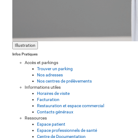
Illustration
Infos Pratiques
Accès et parkings
Trouver un parking
Nos adresses
Nos centres de prélèvements
Informations utiles
Horaires de visite
Facturation
Restauration et espace commercial
Contacts généraux
Ressources
Espace patient
Espace professionnels de santé
Centre de Documentation