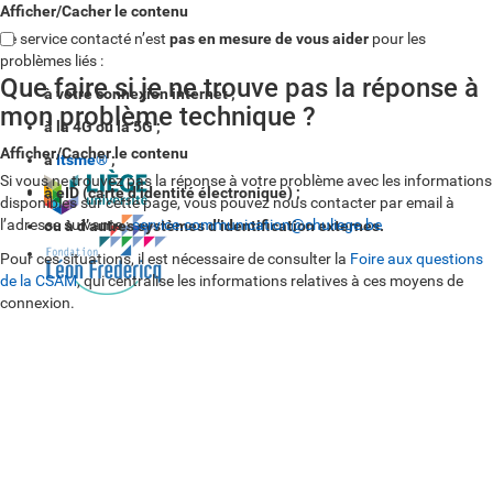
Afficher/Cacher le contenu
Le service contacté n’est
pas en mesure de vous aider
pour les
problèmes liés :
Que faire si je ne trouve pas la réponse à
à votre connexion internet ;
mon problème technique ?
à la 4G ou la 5G ;
Afficher/Cacher le contenu
à
Itsme®
;
Si vous ne trouvez pas la réponse à votre problème avec les informations
à eID (carte d’identité électronique) ;
disponibles sur cette page, vous pouvez nous contacter par email à
l’adresse suivante :
service.communication@chuliege.be
ou à d’autres systèmes d’identification externes.
Pour ces situations, il est nécessaire de consulter la
Foire aux questions
de la CSAM
, qui centralise les informations relatives à ces moyens de
connexion.