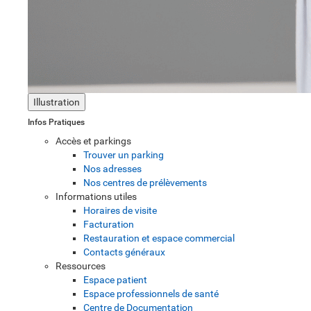
Illustration
Infos Pratiques
Accès et parkings
Trouver un parking
Nos adresses
Nos centres de prélèvements
Informations utiles
Horaires de visite
Facturation
Restauration et espace commercial
Contacts généraux
Ressources
Espace patient
Espace professionnels de santé
Centre de Documentation