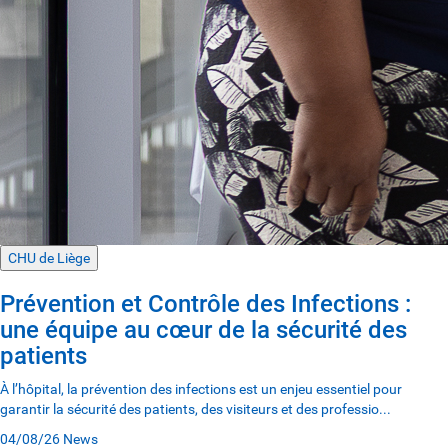
CHU de Liège
Prévention et Contrôle des Infections :
une équipe au cœur de la sécurité des
patients
À l’hôpital, la prévention des infections est un enjeu essentiel pour
garantir la sécurité des patients, des visiteurs et des professio...
04/08/26
News