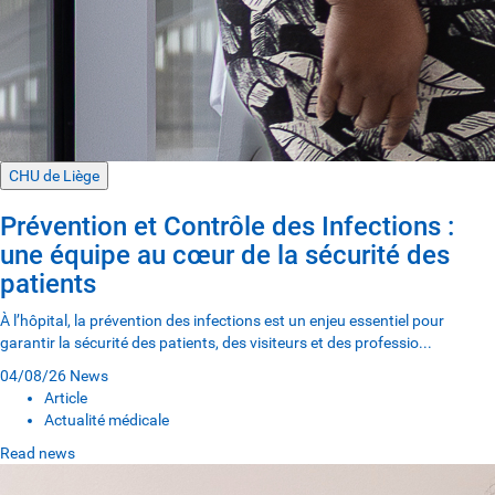
CHU de Liège
Prévention et Contrôle des Infections :
une équipe au cœur de la sécurité des
patients
À l’hôpital, la prévention des infections est un enjeu essentiel pour
garantir la sécurité des patients, des visiteurs et des professio...
04/08/26
News
Article
Actualité médicale
Read news