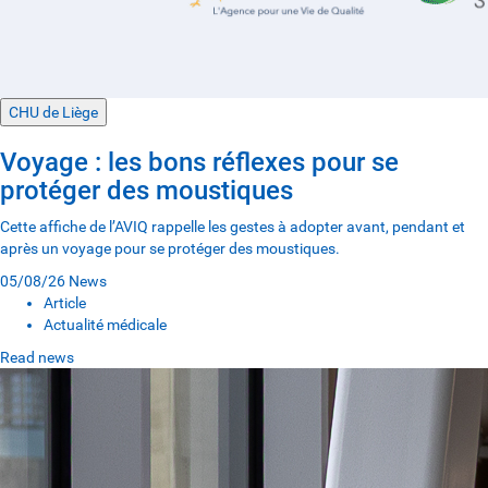
CHU de Liège
Voyage : les bons réflexes pour se
protéger des moustiques
Cette affiche de l’AVIQ rappelle les gestes à adopter avant, pendant et
après un voyage pour se protéger des moustiques.
05/08/26
News
Article
Actualité médicale
Read news