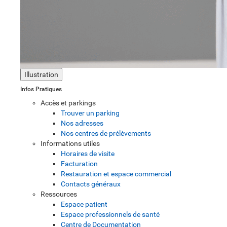
Illustration
Infos Pratiques
Accès et parkings
Trouver un parking
Nos adresses
Nos centres de prélèvements
Informations utiles
Horaires de visite
Facturation
Restauration et espace commercial
Contacts généraux
Ressources
Espace patient
Espace professionnels de santé
Centre de Documentation