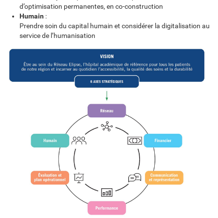
d’optimisation permanentes, en co-construction
Humain
:
Prendre soin du capital humain et considérer la digitalisation au
service de l’humanisation