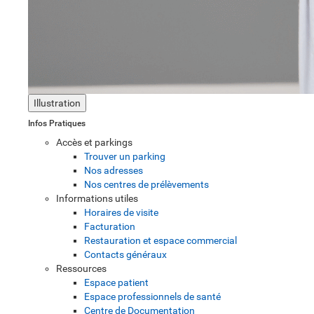
Illustration
Infos Pratiques
Accès et parkings
Trouver un parking
Nos adresses
Nos centres de prélèvements
Informations utiles
Horaires de visite
Facturation
Restauration et espace commercial
Contacts généraux
Ressources
Espace patient
Espace professionnels de santé
Centre de Documentation