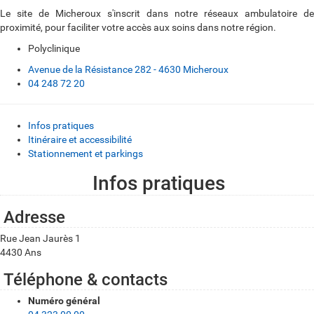
Le site de Micheroux s'inscrit dans notre réseaux ambulatoire de
proximité, pour faciliter votre accès aux soins dans notre région.
Polyclinique
Avenue de la Résistance 282 - 4630 Micheroux
04 248 72 20
Infos pratiques
Itinéraire et accessibilité
Stationnement et parkings
Infos pratiques
I
n
Adresse
f
Rue Jean Jaurès 1
o
4430 Ans
s
Téléphone & contacts
p
Numéro général