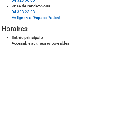
r
04 323 00 00
Prise de rendez-vous
a
04 323 23 23
t
En ligne via l'Espace Patient
i
Horaires
q
Entrée principale
Accessible aux heures ouvrables
u
Itinéraire et accessibilité
e
s
Comment se rendre sur le site
d'Ans ?
CHU Liège
Venir en transports en commun