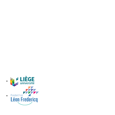
CHU de Liège
Parking Tout Public
Avenue de la Résistance 282 - 4630 Micheroux
Parking
Micheroux
Voir le parking>