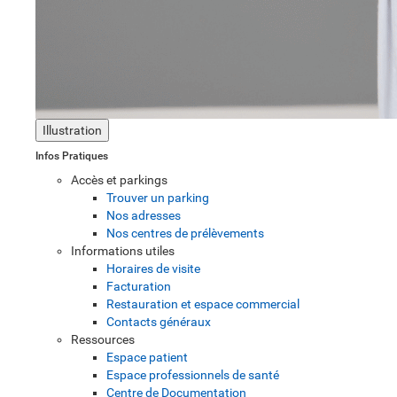
Illustration
Infos Pratiques
Accès et parkings
Trouver un parking
Nos adresses
Nos centres de prélèvements
Informations utiles
Horaires de visite
Facturation
Restauration et espace commercial
Contacts généraux
Ressources
Espace patient
Espace professionnels de santé
Centre de Documentation