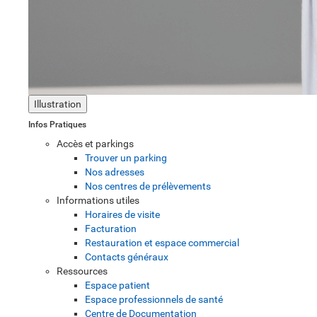
Illustration
Infos Pratiques
Accès et parkings
Trouver un parking
Nos adresses
Nos centres de prélèvements
Informations utiles
Horaires de visite
Facturation
Restauration et espace commercial
Contacts généraux
Ressources
Espace patient
Espace professionnels de santé
Centre de Documentation