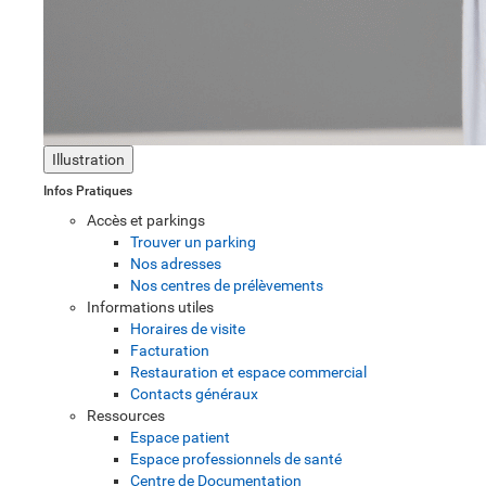
Illustration
Infos Pratiques
Accès et parkings
Trouver un parking
Nos adresses
Nos centres de prélèvements
Informations utiles
Horaires de visite
Facturation
Restauration et espace commercial
Contacts généraux
Ressources
Espace patient
Espace professionnels de santé
Centre de Documentation