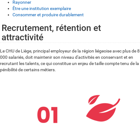
Rayonner
Être une institution exemplaire
Consommer et produire durablement
Recrutement, rétention et
P
attractivité
r
e
Le CHU de Liège, principal employeur de la région liégeoise avec plus de 8
000 salariés, doit maintenir son niveau d'activités en conservant et en
n
recrutant les talents, ce qui constitue un enjeu de taille compte tenu de la
d
pénibilité de certains métiers.
r
e
s
o
i
n
s