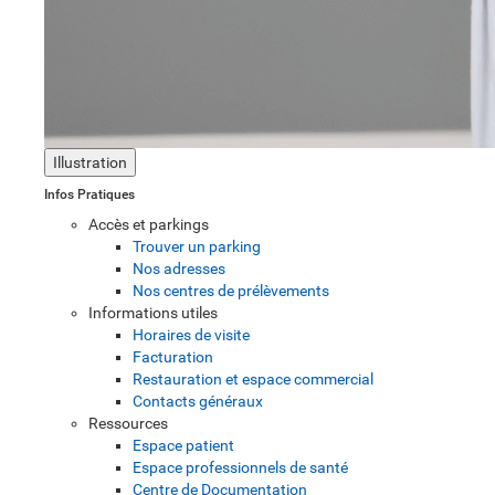
Illustration
Infos Pratiques
Accès et parkings
Trouver un parking
Nos adresses
Nos centres de prélèvements
Informations utiles
Horaires de visite
Facturation
Restauration et espace commercial
Contacts généraux
Ressources
Espace patient
Espace professionnels de santé
Centre de Documentation