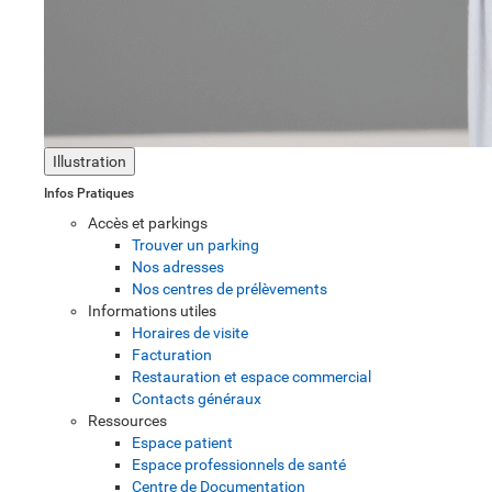
Illustration
Infos Pratiques
Accès et parkings
Trouver un parking
Nos adresses
Nos centres de prélèvements
Informations utiles
Horaires de visite
Facturation
Restauration et espace commercial
Contacts généraux
Ressources
Espace patient
Espace professionnels de santé
Centre de Documentation