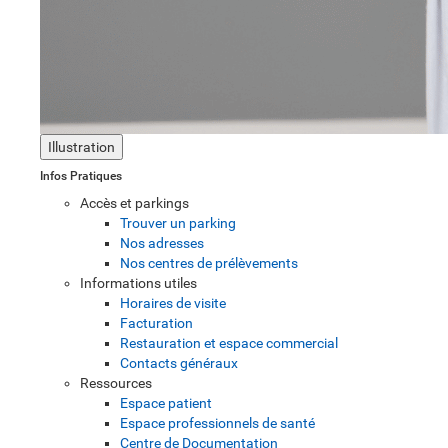
Illustration
Infos Pratiques
Accès et parkings
Trouver un parking
Nos adresses
Nos centres de prélèvements
Informations utiles
Horaires de visite
Facturation
Restauration et espace commercial
Contacts généraux
Ressources
Espace patient
Espace professionnels de santé
Centre de Documentation