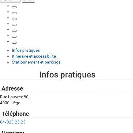
Infos pratiques
Itinéraire et accessibilité
Stationnement et parkings
Infos pratiques
I
n
Adresse
f
Rue Louvrex 80,
4000 Liège
o
s
Téléphone
p
04/323.23.23
r