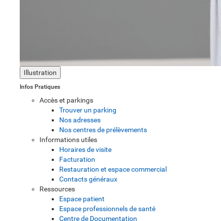
Illustration
Infos Pratiques
Accès et parkings
Trouver un parking
Nos adresses
Nos centres de prélèvements
Informations utiles
Horaires de visite
Facturation
Restauration et espace commercial
Contacts généraux
Ressources
Espace patient
Espace professionnels de santé
Centre de Documentation