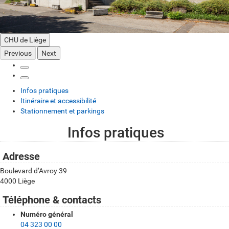
CHU de Liège
Previous
Next
Infos pratiques
Itinéraire et accessibilité
Stationnement et parkings
Infos pratiques
I
n
Adresse
f
Boulevard d’Avroy 39
4000 Liège
o
s
Téléphone & contacts
p
Numéro général
04 323 00 00