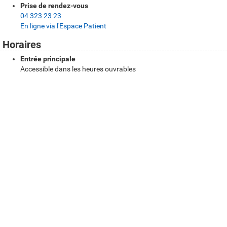
r
Prise de rendez-vous
a
04 323 23 23
En ligne via l'Espace Patient
t
Horaires
i
Entrée principale
q
Accessible dans les heures ouvrables
u
Itinéraire et accessibilité
e
Comment se rendre au Centre d’Affaire (CALA) ?
s
CHU Liège
Venir en transports en commun
Consulter les horaires et informations TEC
Voir les itinéraires