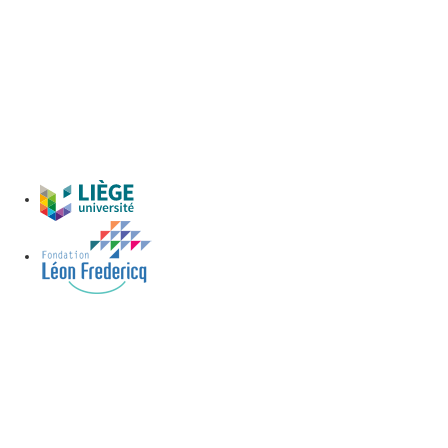
Centre d’Affaire ( CALA ) - Parking pour
le personnel
Boulevard d’Avroy 39 4000 Liège
Parking
Centre d'Affaire Liège Avroy (CALA)
See parking>