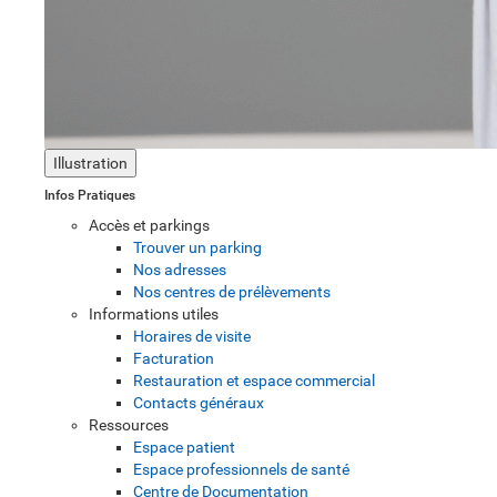
Illustration
Infos Pratiques
Accès et parkings
Trouver un parking
Nos adresses
Nos centres de prélèvements
Informations utiles
Horaires de visite
Facturation
Restauration et espace commercial
Contacts généraux
Ressources
Espace patient
Espace professionnels de santé
Centre de Documentation