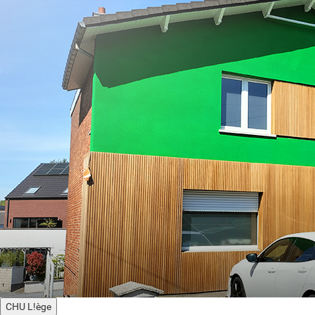
CHU L!ège