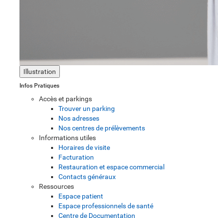
Illustration
Infos Pratiques
Accès et parkings
Trouver un parking
Nos adresses
Nos centres de prélèvements
Informations utiles
Horaires de visite
Facturation
Restauration et espace commercial
Contacts généraux
Ressources
Espace patient
Espace professionnels de santé
Centre de Documentation