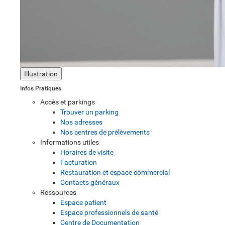
Illustration
Infos Pratiques
Accès et parkings
Trouver un parking
Nos adresses
Nos centres de prélèvements
Informations utiles
Horaires de visite
Facturation
Restauration et espace commercial
Contacts généraux
Ressources
Espace patient
Espace professionnels de santé
Centre de Documentation