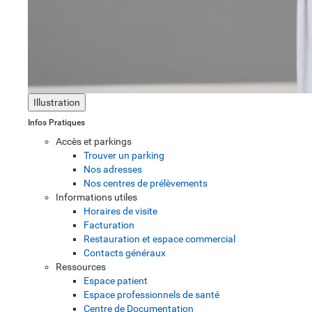
Illustration
Infos Pratiques
Accès et parkings
Trouver un parking
Nos adresses
Nos centres de prélèvements
Informations utiles
Horaires de visite
Facturation
Restauration et espace commercial
Contacts généraux
Ressources
Espace patient
Espace professionnels de santé
Centre de Documentation