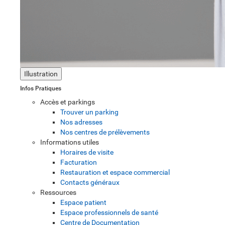
Illustration
Infos Pratiques
Accès et parkings
Trouver un parking
Nos adresses
Nos centres de prélèvements
Informations utiles
Horaires de visite
Facturation
Restauration et espace commercial
Contacts généraux
Ressources
Espace patient
Espace professionnels de santé
Centre de Documentation