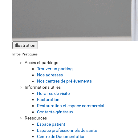
Illustration
Infos Pratiques
Accès et parkings
Trouver un parking
Nos adresses
Nos centres de prélèvements
Informations utiles
Horaires de visite
Facturation
Restauration et espace commercial
Contacts généraux
Ressources
Espace patient
Espace professionnels de santé
Centre de Documentation