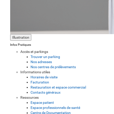
Illustration
Infos Pratiques
Accès et parkings
Trouver un parking
Nos adresses
Nos centres de prélèvements
Informations utiles
Horaires de visite
Facturation
Restauration et espace commercial
Contacts généraux
Ressources
Espace patient
Espace professionnels de santé
Centre de Documentation