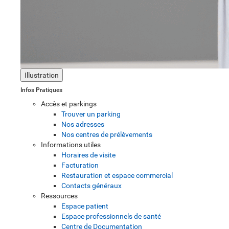
Illustration
Infos Pratiques
Accès et parkings
Trouver un parking
Nos adresses
Nos centres de prélèvements
Informations utiles
Horaires de visite
Facturation
Restauration et espace commercial
Contacts généraux
Ressources
Espace patient
Espace professionnels de santé
Centre de Documentation