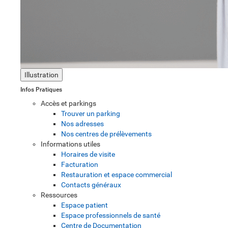
Illustration
Infos Pratiques
Accès et parkings
Trouver un parking
Nos adresses
Nos centres de prélèvements
Informations utiles
Horaires de visite
Facturation
Restauration et espace commercial
Contacts généraux
Ressources
Espace patient
Espace professionnels de santé
Centre de Documentation