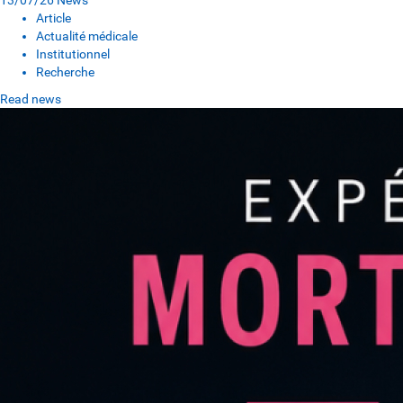
13/07/26
News
Article
Actualité médicale
Institutionnel
Recherche
Read news