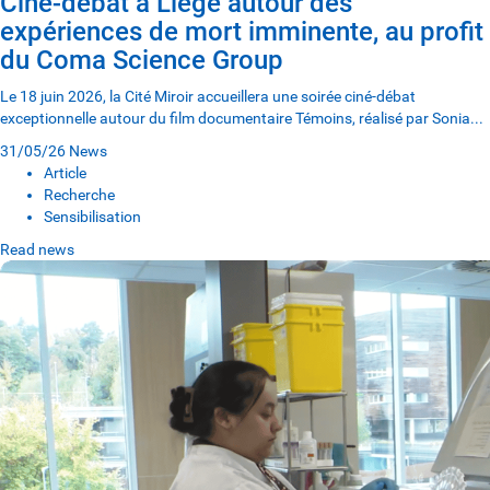
Ciné-débat à Liège autour des
expériences de mort imminente, au profit
du Coma Science Group
Le 18 juin 2026, la Cité Miroir accueillera une soirée ciné-débat
exceptionnelle autour du film documentaire Témoins, réalisé par Sonia...
31/05/26
News
Article
Recherche
Sensibilisation
Read news