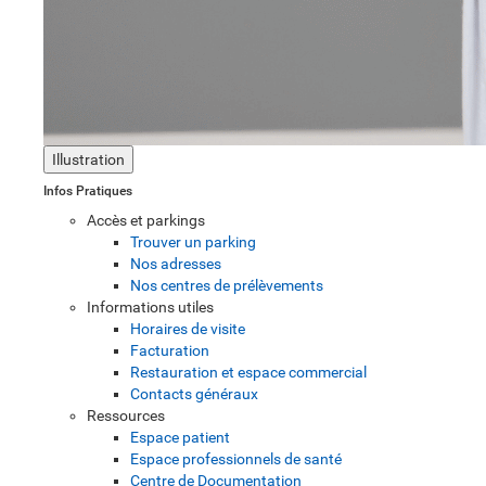
Illustration
Infos Pratiques
Accès et parkings
Trouver un parking
Nos adresses
Nos centres de prélèvements
Informations utiles
Horaires de visite
Facturation
Restauration et espace commercial
Contacts généraux
Ressources
Espace patient
Espace professionnels de santé
Centre de Documentation