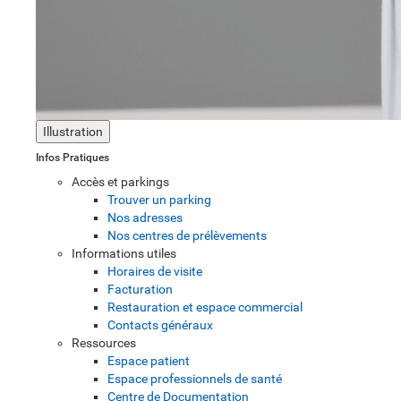
Illustration
Infos Pratiques
Accès et parkings
Trouver un parking
Nos adresses
Nos centres de prélèvements
Informations utiles
Horaires de visite
Facturation
Restauration et espace commercial
Contacts généraux
Ressources
Espace patient
Espace professionnels de santé
Centre de Documentation