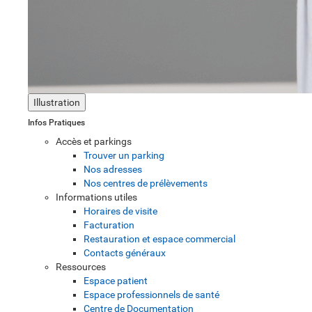
Illustration
Infos Pratiques
Accès et parkings
Trouver un parking
Nos adresses
Nos centres de prélèvements
Informations utiles
Horaires de visite
Facturation
Restauration et espace commercial
Contacts généraux
Ressources
Espace patient
Espace professionnels de santé
Centre de Documentation