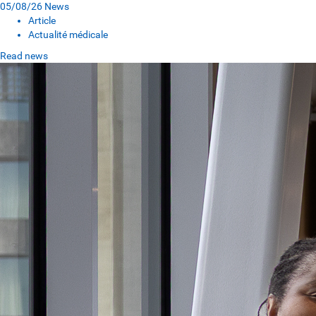
05/08/26
News
Article
Actualité médicale
Read news