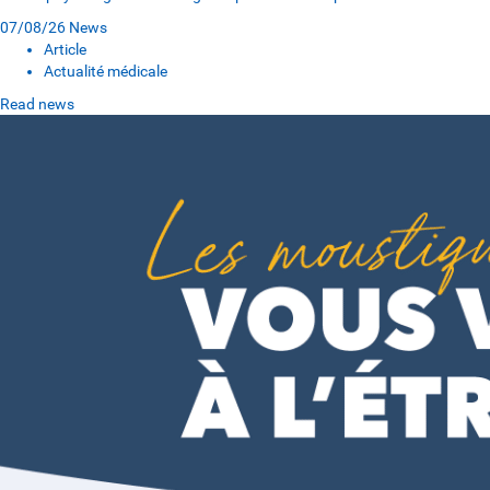
07/08/26
News
Article
Actualité médicale
Read news