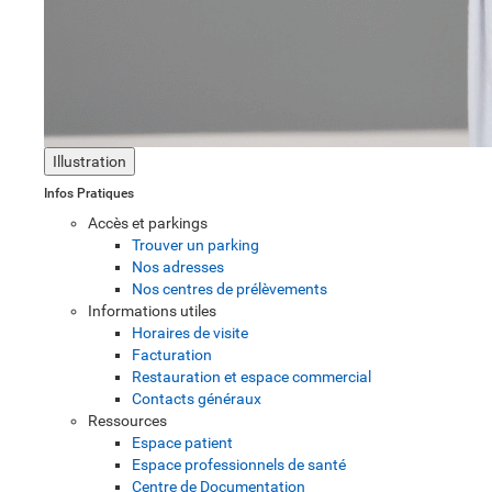
Illustration
Infos Pratiques
Accès et parkings
Trouver un parking
Nos adresses
Nos centres de prélèvements
Informations utiles
Horaires de visite
Facturation
Restauration et espace commercial
Contacts généraux
Ressources
Espace patient
Espace professionnels de santé
Centre de Documentation