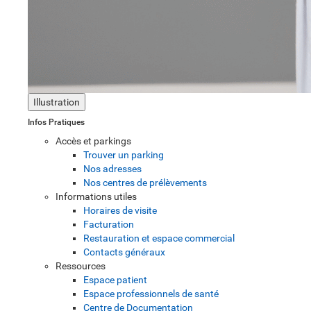
Illustration
Infos Pratiques
Accès et parkings
Trouver un parking
Nos adresses
Nos centres de prélèvements
Informations utiles
Horaires de visite
Facturation
Restauration et espace commercial
Contacts généraux
Ressources
Espace patient
Espace professionnels de santé
Centre de Documentation