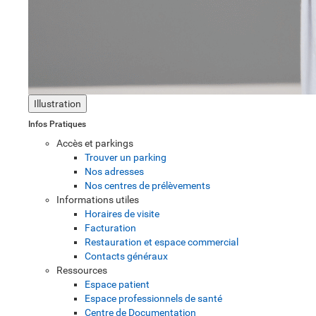
Illustration
Infos Pratiques
Accès et parkings
Trouver un parking
Nos adresses
Nos centres de prélèvements
Informations utiles
Horaires de visite
Facturation
Restauration et espace commercial
Contacts généraux
Ressources
Espace patient
Espace professionnels de santé
Centre de Documentation