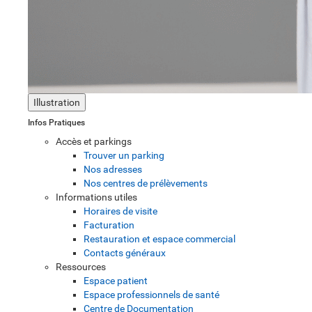
Illustration
Infos Pratiques
Accès et parkings
Trouver un parking
Nos adresses
Nos centres de prélèvements
Informations utiles
Horaires de visite
Facturation
Restauration et espace commercial
Contacts généraux
Ressources
Espace patient
Espace professionnels de santé
Centre de Documentation