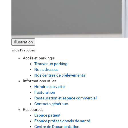
Illustration
Infos Pratiques
Accès et parkings
Trouver un parking
Nos adresses
Nos centres de prélèvements
Informations utiles
Horaires de visite
Facturation
Restauration et espace commercial
Contacts généraux
Ressources
Espace patient
Espace professionnels de santé
Centre de Documentation