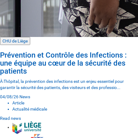
CHU de Liège
Prévention et Contrôle des Infections :
une équipe au cœur de la sécurité des
patients
À l’hôpital, la prévention des infections est un enjeu essentiel pour
garantir la sécurité des patients, des visiteurs et des professio...
04/08/26
News
Article
Actualité médicale
Read news