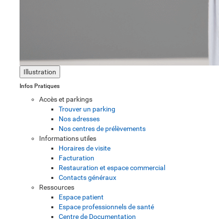
Illustration
Infos Pratiques
Accès et parkings
Trouver un parking
Nos adresses
Nos centres de prélèvements
Informations utiles
Horaires de visite
Facturation
Restauration et espace commercial
Contacts généraux
Ressources
Espace patient
Espace professionnels de santé
Centre de Documentation