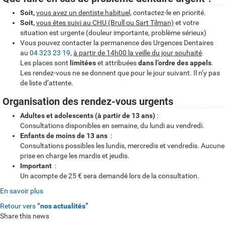
Soit,
vous avez un dentiste habituel,
contactez-le en priorité.
Soit,
vous êtes suivi au CHU (Brull ou Sart Tilman)
et votre
situation est urgente (douleur importante, problème sérieux)
Vous pouvez contacter la permanence des Urgences Dentaires
au
04 323 23 19
,
à partir de 14h00 la veille du jour souhaité
.
Les places sont
limitées
et attribuées
dans l’ordre des appels
.
Les rendez-vous ne se donnent que pour le jour suivant. Il n’y pas
de liste d’attente.
Organisation des rendez-vous urgents
Adultes et adolescents (à partir de 13 ans)
:
Consultations disponibles en semaine, du lundi au vendredi.
Enfants de moins de 13 ans
:
Consultations possibles les lundis, mercredis et vendredis. Aucune
prise en charge les mardis et jeudis.
Important
:
Un acompte de 25 € sera demandé lors de la consultation.
En savoir plus
Retour vers
“nos actualités”
Share this news