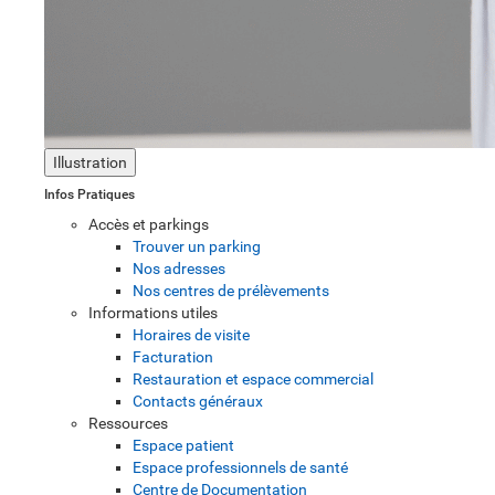
Illustration
Infos Pratiques
Accès et parkings
Trouver un parking
Nos adresses
Nos centres de prélèvements
Informations utiles
Horaires de visite
Facturation
Restauration et espace commercial
Contacts généraux
Ressources
Espace patient
Espace professionnels de santé
Centre de Documentation