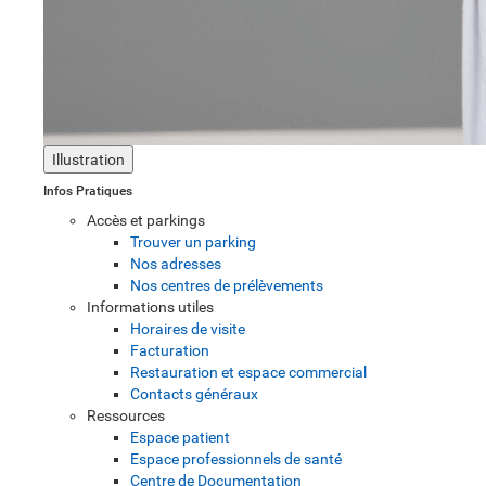
Illustration
Infos Pratiques
Accès et parkings
Trouver un parking
Nos adresses
Nos centres de prélèvements
Informations utiles
Horaires de visite
Facturation
Restauration et espace commercial
Contacts généraux
Ressources
Espace patient
Espace professionnels de santé
Centre de Documentation