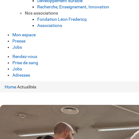
Développement durable
Recherche, Enseignement, Innovation
Nos associations
Fondation Léon Fredericq
Associations
Mon espace
Presse
Jobs
Rendez-vous
Prise de sang
Jobs
Adresses
Home
Actualités