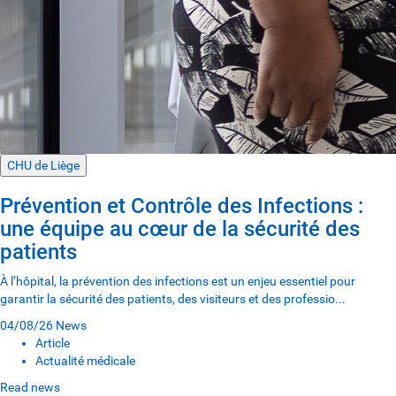
CHU de Liège
Prévention et Contrôle des Infections :
une équipe au cœur de la sécurité des
patients
À l’hôpital, la prévention des infections est un enjeu essentiel pour
garantir la sécurité des patients, des visiteurs et des professio...
04/08/26
News
Article
Actualité médicale
Read news