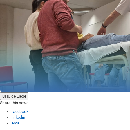
CHU de Liège
Share this news
facebook
linkedin
email