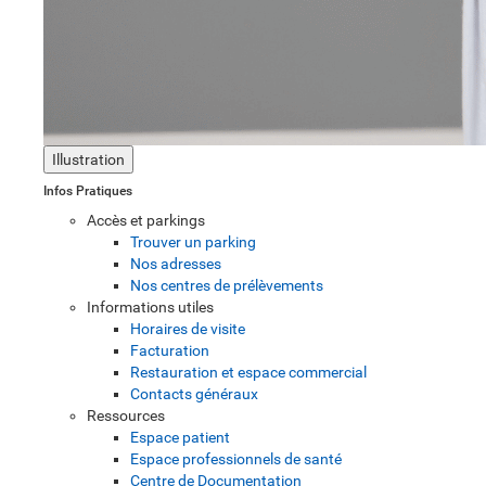
Illustration
Infos Pratiques
Accès et parkings
Trouver un parking
Nos adresses
Nos centres de prélèvements
Informations utiles
Horaires de visite
Facturation
Restauration et espace commercial
Contacts généraux
Ressources
Espace patient
Espace professionnels de santé
Centre de Documentation