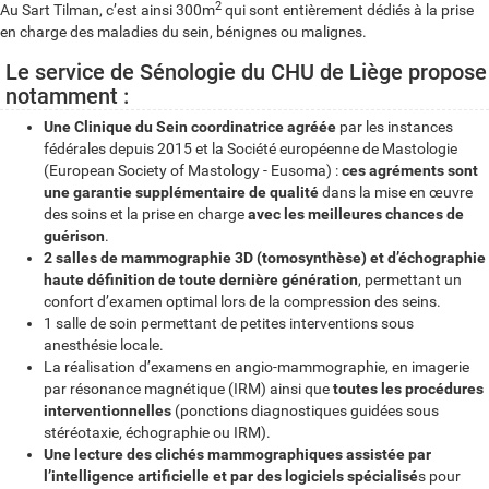
2
Au Sart Tilman, c’est ainsi 300m
qui sont entièrement dédiés à la prise
en charge des maladies du sein, bénignes ou malignes.
Le service de Sénologie du CHU de Liège propose
notamment :
Une Clinique du Sein coordinatrice agréée
par les instances
fédérales depuis 2015 et la Société européenne de Mastologie
(European Society of Mastology - Eusoma) :
ces agréments sont
une garantie supplémentaire de qualité
dans la mise en œuvre
des soins et la prise en charge
avec les meilleures chances de
guérison
.
2 salles de mammographie 3D (tomosynthèse) et d’échographie
haute définition de toute dernière génération
, permettant un
confort d’examen optimal lors de la compression des seins.
1 salle de soin permettant de petites interventions sous
anesthésie locale.
La réalisation d’examens en angio-mammographie, en imagerie
par résonance magnétique (IRM) ainsi que
toutes les procédures
interventionnelles
(ponctions diagnostiques guidées sous
stéréotaxie, échographie ou IRM).
Une lecture des clichés mammographiques assistée par
l’intelligence artificielle et par des logiciels spécialisé
s pour