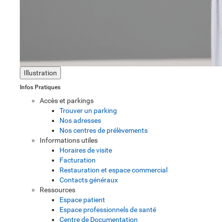
Illustration
Infos Pratiques
Accès et parkings
Trouver un parking
Nos adresses
Nos centres de prélèvements
Informations utiles
Horaires de visite
Facturation
Restauration et espace commercial
Contacts généraux
Ressources
Espace patient
Espace professionnels de santé
Centre de Documentation