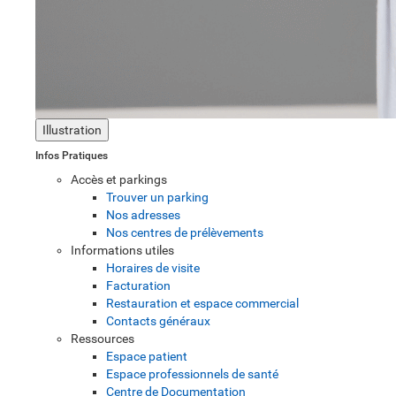
Illustration
Infos Pratiques
Accès et parkings
Trouver un parking
Nos adresses
Nos centres de prélèvements
Informations utiles
Horaires de visite
Facturation
Restauration et espace commercial
Contacts généraux
Ressources
Espace patient
Espace professionnels de santé
Centre de Documentation