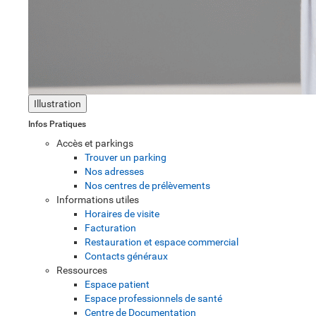
Illustration
Infos Pratiques
Accès et parkings
Trouver un parking
Nos adresses
Nos centres de prélèvements
Informations utiles
Horaires de visite
Facturation
Restauration et espace commercial
Contacts généraux
Ressources
Espace patient
Espace professionnels de santé
Centre de Documentation