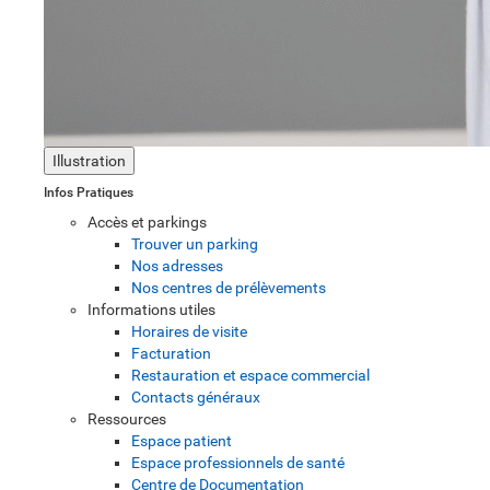
Illustration
Infos Pratiques
Accès et parkings
Trouver un parking
Nos adresses
Nos centres de prélèvements
Informations utiles
Horaires de visite
Facturation
Restauration et espace commercial
Contacts généraux
Ressources
Espace patient
Espace professionnels de santé
Centre de Documentation