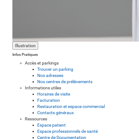
Illustration
Infos Pratiques
Accès et parkings
Trouver un parking
Nos adresses
Nos centres de prélèvements
Informations utiles
Horaires de visite
Facturation
Restauration et espace commercial
Contacts généraux
Ressources
Espace patient
Espace professionnels de santé
Centre de Documentation