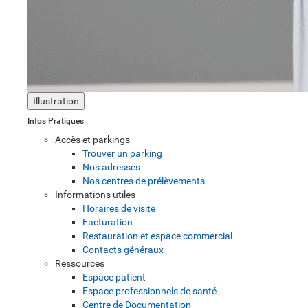
Illustration
Infos Pratiques
Accès et parkings
Trouver un parking
Nos adresses
Nos centres de prélèvements
Informations utiles
Horaires de visite
Facturation
Restauration et espace commercial
Contacts généraux
Ressources
Espace patient
Espace professionnels de santé
Centre de Documentation