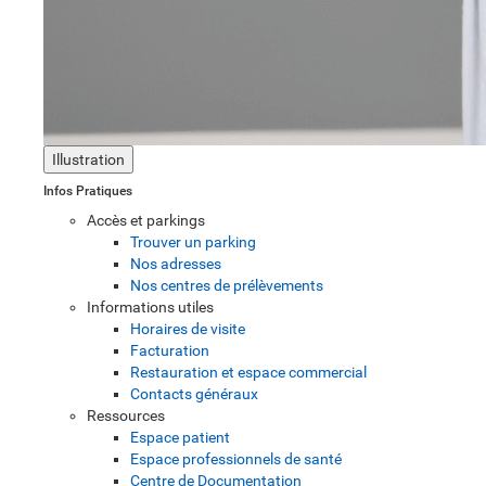
Illustration
Infos Pratiques
Accès et parkings
Trouver un parking
Nos adresses
Nos centres de prélèvements
Informations utiles
Horaires de visite
Facturation
Restauration et espace commercial
Contacts généraux
Ressources
Espace patient
Espace professionnels de santé
Centre de Documentation