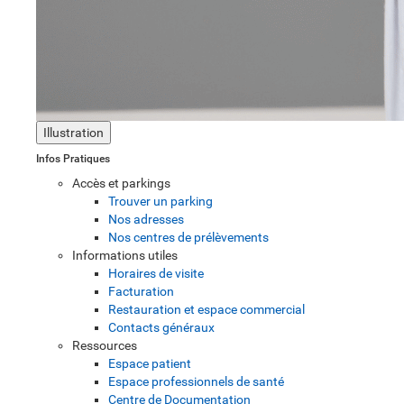
Illustration
Infos Pratiques
Accès et parkings
Trouver un parking
Nos adresses
Nos centres de prélèvements
Informations utiles
Horaires de visite
Facturation
Restauration et espace commercial
Contacts généraux
Ressources
Espace patient
Espace professionnels de santé
Centre de Documentation