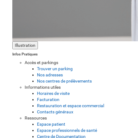
Illustration
Infos Pratiques
Accès et parkings
Trouver un parking
Nos adresses
Nos centres de prélèvements
Informations utiles
Horaires de visite
Facturation
Restauration et espace commercial
Contacts généraux
Ressources
Espace patient
Espace professionnels de santé
Centre de Documentation