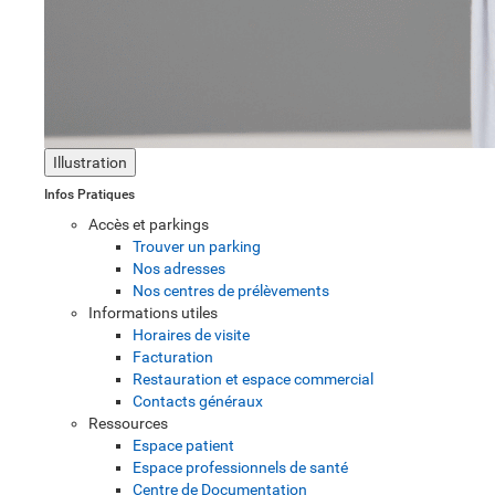
Illustration
Infos Pratiques
Accès et parkings
Trouver un parking
Nos adresses
Nos centres de prélèvements
Informations utiles
Horaires de visite
Facturation
Restauration et espace commercial
Contacts généraux
Ressources
Espace patient
Espace professionnels de santé
Centre de Documentation