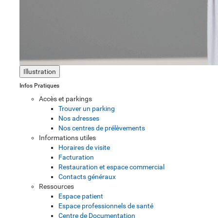
Illustration
Infos Pratiques
Accès et parkings
Trouver un parking
Nos adresses
Nos centres de prélèvements
Informations utiles
Horaires de visite
Facturation
Restauration et espace commercial
Contacts généraux
Ressources
Espace patient
Espace professionnels de santé
Centre de Documentation