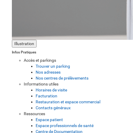
Illustration
Infos Pratiques
Accès et parkings
Trouver un parking
Nos adresses
Nos centres de prélèvements
Informations utiles
Horaires de visite
Facturation
Restauration et espace commercial
Contacts généraux
Ressources
Espace patient
Espace professionnels de santé
Centre de Documentation