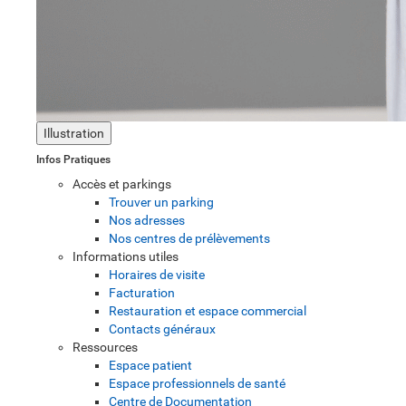
Illustration
Infos Pratiques
Accès et parkings
Trouver un parking
Nos adresses
Nos centres de prélèvements
Informations utiles
Horaires de visite
Facturation
Restauration et espace commercial
Contacts généraux
Ressources
Espace patient
Espace professionnels de santé
Centre de Documentation