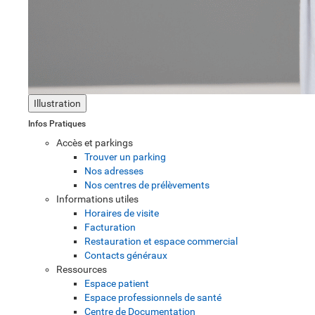
Illustration
Infos Pratiques
Accès et parkings
Trouver un parking
Nos adresses
Nos centres de prélèvements
Informations utiles
Horaires de visite
Facturation
Restauration et espace commercial
Contacts généraux
Ressources
Espace patient
Espace professionnels de santé
Centre de Documentation