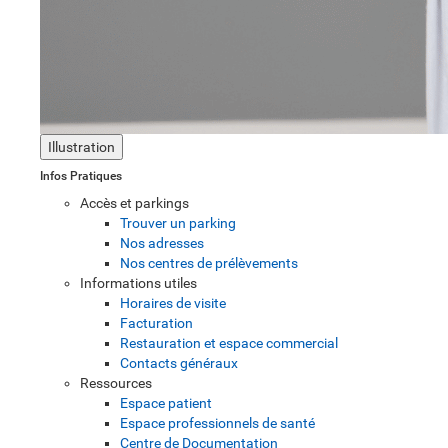
Illustration
Infos Pratiques
Accès et parkings
Trouver un parking
Nos adresses
Nos centres de prélèvements
Informations utiles
Horaires de visite
Facturation
Restauration et espace commercial
Contacts généraux
Ressources
Espace patient
Espace professionnels de santé
Centre de Documentation